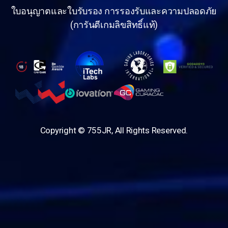
ใบอนุญาตและใบรับรอง การรองรับและความปลอดภัย
(การันตีเกมลิขสิทธิ์แท้)
Copyright © 755JR, All Rights Reserved.