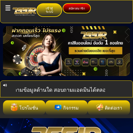
เข้าสู่
สมัครสมาชิก
ระบบ
ถามข้อมูลด้านใด สอบถามแอดมินได้ตลอด 24 ชม. รบกวนลูกค้
โปรโมชั่น
กิจกรรม
ติดต่อเรา